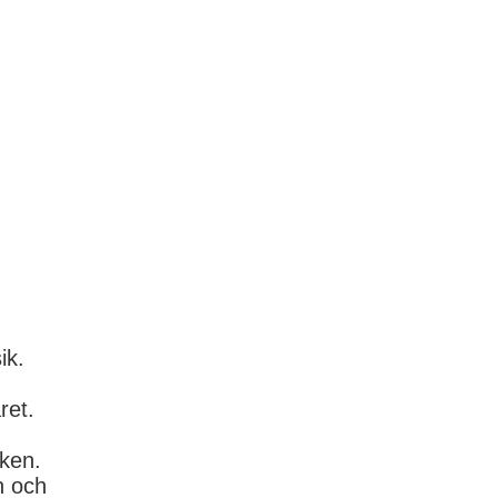
ik.
ret.
iken.
n och