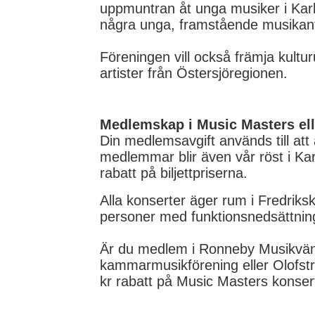
uppmuntran åt unga musiker i Karls
några unga, framstående musikant
Föreningen vill också främja kult
artister från Östersjöregionen.
Medlemskap i Music Masters el
Din medlemsavgift används till att
medlemmar blir även vår röst i Kar
rabatt på biljettpriserna.
Alla konserter äger rum i Fredriksk
personer med funktionsnedsättnin
Är du medlem i Ronneby Musikvän
kammarmusikförening eller Olofst
kr rabatt på Music Masters konser