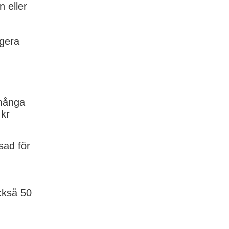
 eller
agera
 många
 kr
sad för
ckså 50