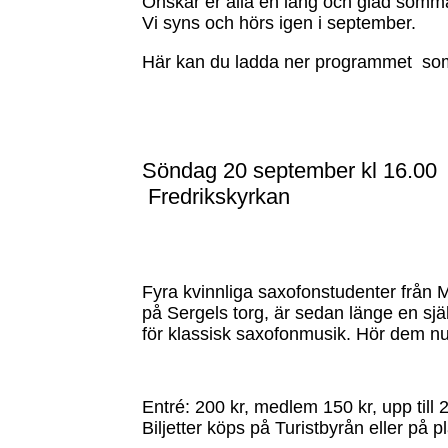
Önskar er alla en lång och glad somm
Vi syns och hörs igen i september.
Här kan du ladda ner programmet s
Söndag 20 september kl 16.00
Fredrikskyrkan
Fyra kvinnliga saxofonstudenter från
på Sergels torg, är sedan länge en själ
för klassisk saxofonmusik. Hör dem nu
Entré: 200 kr, medlem 150 kr, upp till 2
Biljetter köps på Turistbyrån eller på 