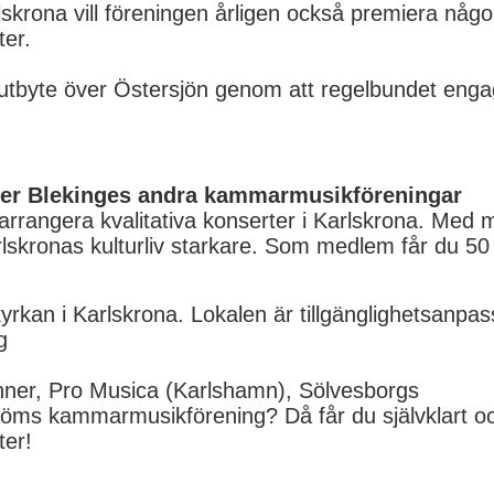
krona vill föreningen årligen också premiera någon
er.
urutbyte över Östersjön genom att regelbundet eng
ler Blekinges andra kammarmusikföreningar
 arrangera kvalitativa konserter i Karlskrona. Med
lskronas kulturliv starkare. Som medlem får du 50
yrkan i Karlskrona. Lokalen är tillgänglighetsanpas
g
ner, Pro Musica (Karlshamn), Sölvesborgs
röms kammarmusikförening? Då får du självklart o
ter!