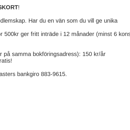
SKORT
!
lemskap. Har du en vän som du vill ge unika
r 500kr ger fritt inträde i 12 månader (minst 6 kon
r på samma bokföringsadress): 150 kr/år
atis!
Masters bankgiro 883-9615.