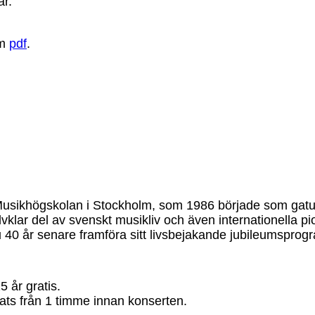
ar.
om
pdf
.
 Musikhögskolan i Stockholm, som 1986 började som gat
vklar del av svenskt musikliv och även internationella pi
 40 år senare framföra sitt livsbejakande jubileumsprog
5 år gratis.
plats från 1 timme innan konserten.