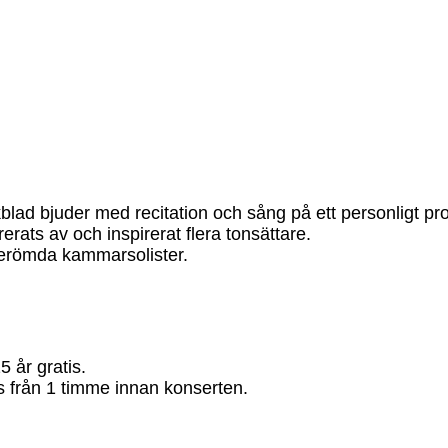
lad bjuder med recitation och sång på ett personligt p
rats av och inspirerat flera tonsättare.
berömda kammarsolister.
5 år gratis.
ats från 1 timme innan konserten.