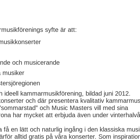
usikförenings syfte är att:
musikkonserter
nande och musicerande
a musiker
stersjöregionen
h ideell kammarmusikförening, bildad juni 2012.
konserter och där presentera kvalitativ kammarmus
n ”sommarstad”
och Music Masters vill med sina
ona har mycket att erbjuda även under vinterhalvå
få en lätt och naturlig ingång i den klassiska mus
rför alltid gratis på våra konserter. Som inspiratio